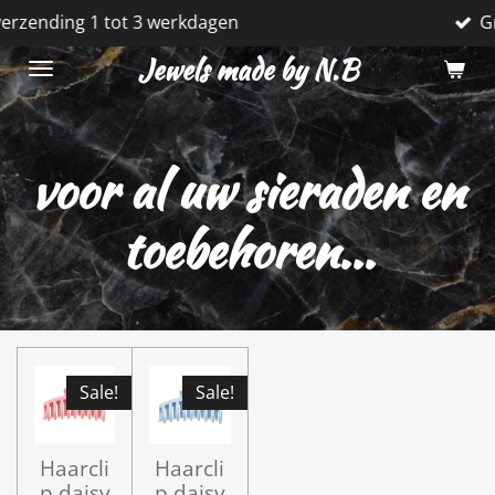
gen
Gratis verzendkosten vanaf
Ga
direct
Jewels made by N.B
naar
de
hoofdinhoud
voor al uw sieraden en
toebehoren...
Sale!
Sale!
Haarcli
Haarcli
p daisy
p daisy