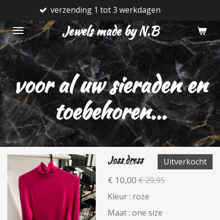
 3 werkdagen
Gratis verzendkos
Ga
direct
Jewels made by N.B
naar
de
hoofdinhoud
voor al uw sieraden en
toebehoren...
Joss dress
Uitverkocht
€ 10,00
€ 29,95
Kleur : roze
Maat : one size