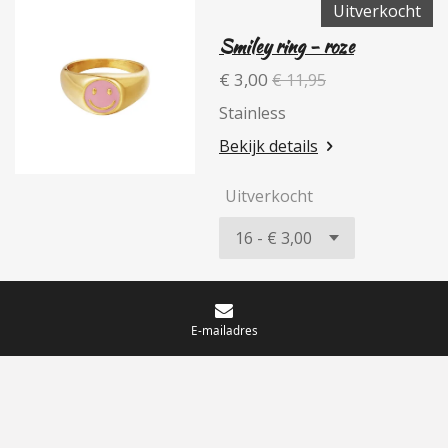
Uitverkocht
Smiley ring - roze
€ 3,00
€ 11,95
Stainless
Bekijk details
Uitverkocht
© 2020 - 2026 Jewels made by N.B
E-mailadres
Powered by
JouwWeb