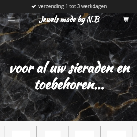
verzending 1 tot 3 werkdagen
Ga
direct
Jewels made by N.B
naar
de
hoofdinhoud
voor al uw sieraden en
toebehoren...