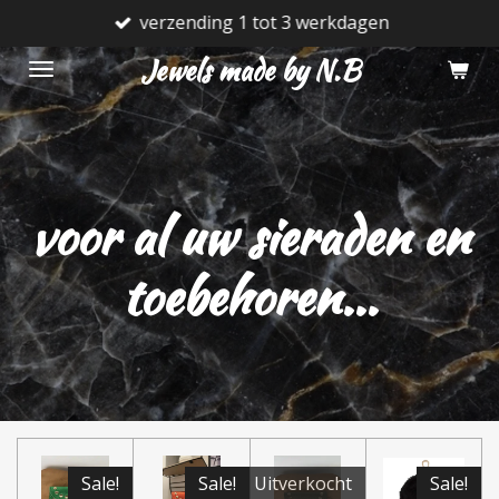
verzending 1 tot 3 werkdagen
Ga
direct
Jewels made by N.B
naar
de
hoofdinhoud
voor al uw sieraden en
toebehoren...
Sale!
Sale!
Uitverkocht
Sale!