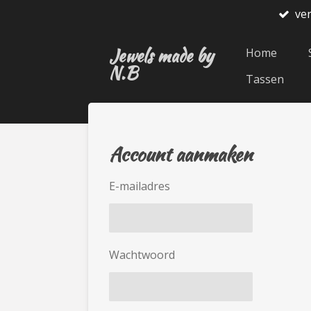
ve
Ga
direct
Jewels made by
naar
Home
N.B
de
Tassen
hoofdinhoud
Account aanmaken
E-mailadres
Wachtwoord