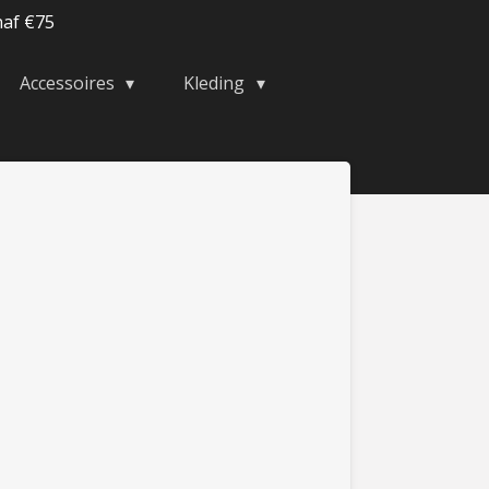
naf €75
Accessoires
Kleding