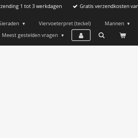
rzending 1 tot 3 werkdagen
Gratis verzendkosten va
Sieraden
Viervoeterpret (teckel)
Mannen
Meest gestelden vragen