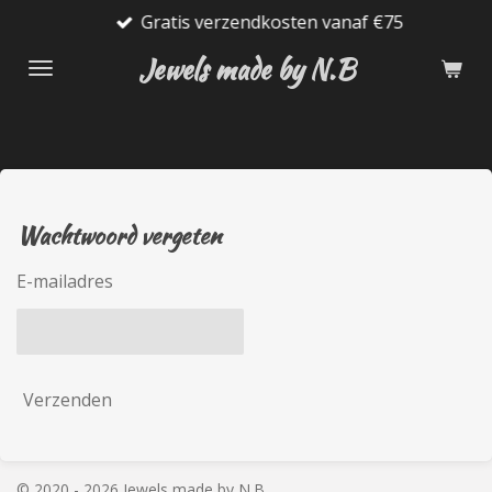
Gratis verzendkosten vanaf €75
Ga
direct
Jewels made by N.B
naar
de
hoofdinhoud
Wachtwoord vergeten
E-mailadres
Verzenden
© 2020 - 2026 Jewels made by N.B