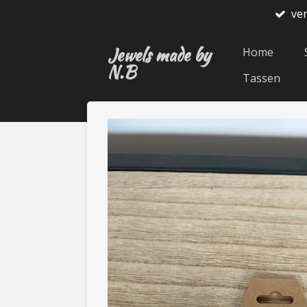
ve
Ga
direct
Jewels made by
naar
Home
N.B
de
Tassen
hoofdinhoud