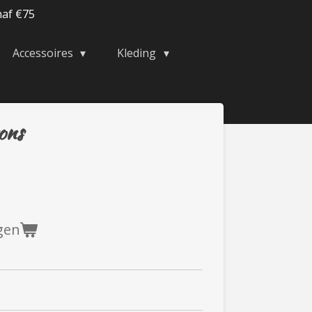
naf €75
Accessoires
Kleding
ons
gen