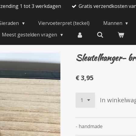
rzending 1 tot 3 werkdagen
Gratis verzendkosten va
Sieraden
Viervoeterpret (teckel)
Mannen
Meest gestelden vragen
Sleutelhanger- br
€ 3,95
In winkelwa
- handmade