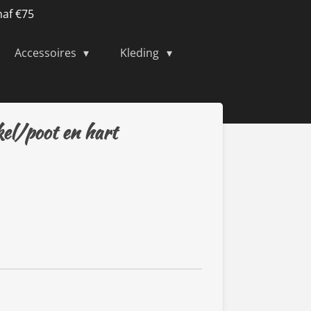
naf €75
Accessoires
Kleding
kel/poot en hart