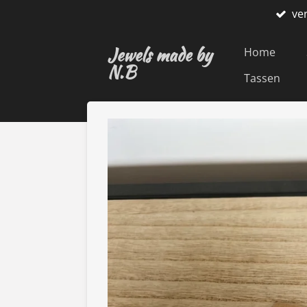
ve
Ga
direct
Jewels made by
naar
Home
N.B
de
Tassen
hoofdinhoud