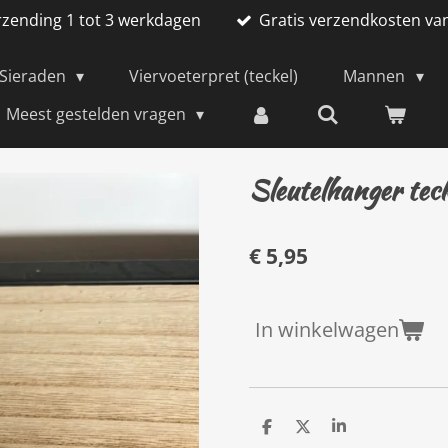
rzending 1 tot 3 werkdagen
Gratis verzendkosten va
Sieraden
Viervoeterpret (teckel)
Mannen
Meest gestelden vragen
Sleutelhanger tec
€ 5,95
In winkelwagen
D
D
S
e
e
h