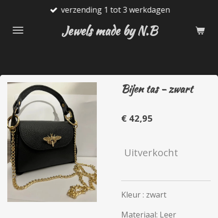
verzending 1 tot 3 werkdagen
Ga
direct
Jewels made by N.B
naar
de
hoofdinhoud
Bijen tas - zwart
€ 42,95
Uitverkocht
Kleur : zwart
Materiaal: Leer