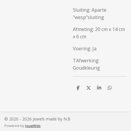
Sluiting:
Aparte
"wesp"sluiting
Afmeting: 20 cm x 14 cm
x 6 cm
Voering: Ja
TAfwerking:
Goudkleurig
D
D
S
D
e
e
h
e
l
e
a
l
e
l
r
e
n
e
n
© 2020 - 2026 Jewels made by N.B
Powered by
JouwWeb