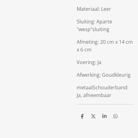
Materiaal: Leer
Sluiting:
Aparte
"wesp"sluiting
Afmeting: 20 cm x 14 cm
x 6 cm
Voering: Ja
Afwerking: Goudkleurig
metaalSchouderband:
Ja, afneembaar
D
D
S
D
e
e
h
e
l
e
a
l
e
l
r
e
n
e
n