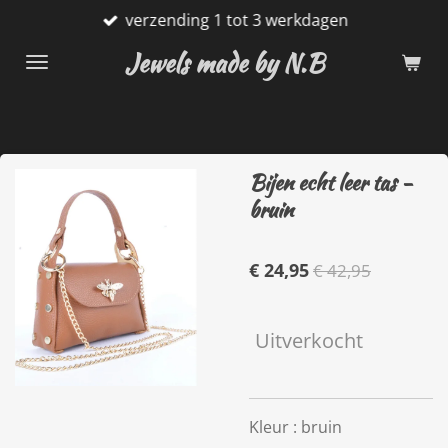
verzending 1 tot 3 werkdagen
Ga
direct
Jewels made by N.B
naar
de
hoofdinhoud
Bijen echt leer tas -
bruin
€ 24,95
€ 42,95
Uitverkocht
Kleur : bruin