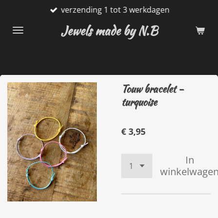
verzending 1 tot 3 werkdagen
Ga
direct
Jewels made by N.B
naar
de
hoofdinhoud
Touw bracelet -
turquoise
€ 3,95
In
winkelwage