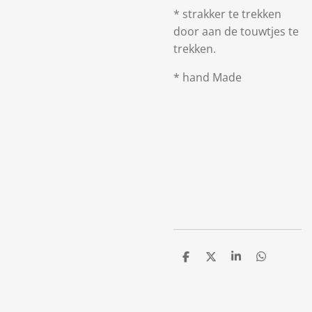
* strakker te trekken
door aan de touwtjes te
trekken.
* hand Made
D
D
S
D
e
e
h
e
l
e
a
l
e
l
r
e
n
e
n