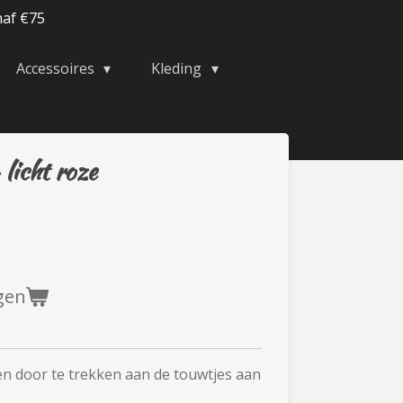
naf €75
Accessoires
Kleding
 licht roze
gen
en door te trekken aan de touwtjes aan