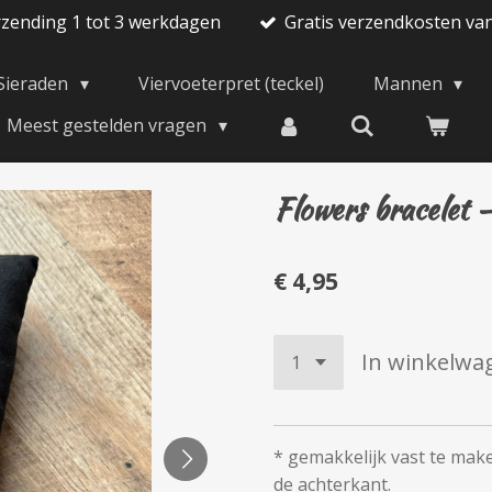
rzending 1 tot 3 werkdagen
Gratis verzendkosten va
Sieraden
Viervoeterpret (teckel)
Mannen
Meest gestelden vragen
Flowers bracelet -
€ 4,95
In winkelwa
* gemakkelijk vast te mak
de achterkant.