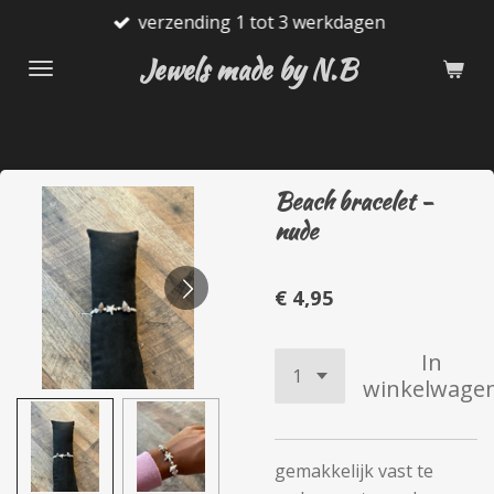
verzending 1 tot 3 werkdagen
Ga
direct
Jewels made by N.B
naar
de
hoofdinhoud
Beach bracelet -
nude
€ 4,95
In
winkelwage
gemakkelijk vast te