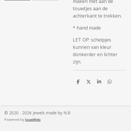
maken met aan de
touwtjes aan de
achterkant te trekken.
* hand made
LET OP: schelpjes
kunnen van kleur
donkerder en lichter
zijn.
D
D
S
D
e
e
h
e
l
e
a
l
e
l
r
e
n
e
n
© 2020 - 2026 Jewels made by N.B
Powered by
JouwWeb