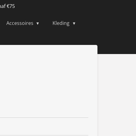
naf €75
Accessoires
Kleding