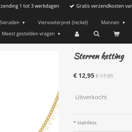
rzending 1 tot 3 werkdagen
Gratis verzendkosten va
Sieraden
Viervoeterpret (teckel)
Mannen
Meest gestelden vragen
Sterren ketting
€ 12,95
€ 17,95
Uitverkocht
* stainless