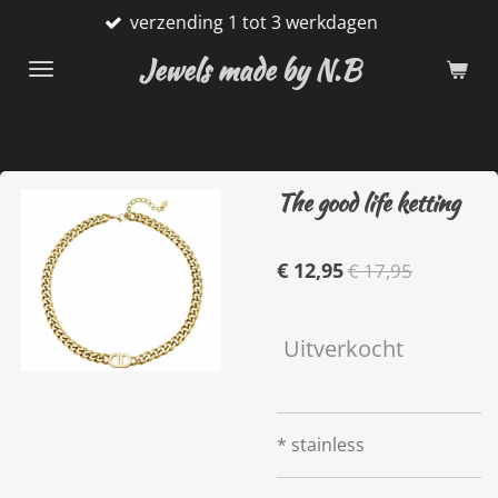
verzending 1 tot 3 werkdagen
Ga
direct
Jewels made by N.B
naar
de
hoofdinhoud
The good life ketting
€ 12,95
€ 17,95
Uitverkocht
* stainless