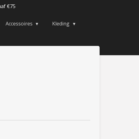
naf €75
Accessoires
Kleding