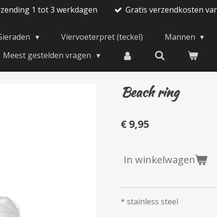
rzending 1 tot 3 werkdagen
Gratis verzendkosten va
Sieraden
Viervoeterpret (teckel)
Mannen
Meest gestelden vragen
Beach ring
€ 9,95
In winkelwagen
* stainless steel