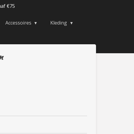
naf €75
Accessoires
Kleding
n