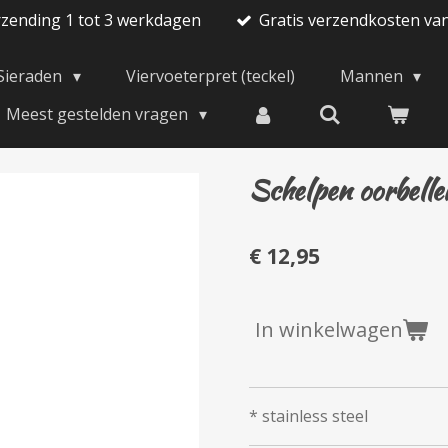
rzending 1 tot 3 werkdagen
Gratis verzendkosten va
Sieraden
Viervoeterpret (teckel)
Mannen
Meest gestelden vragen
Schelpen oorbelle
€ 12,95
In winkelwagen
* stainless steel