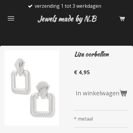
verzending 1 tot 3 werkdagen
Ga
direct
Jewels made by N.B
naar
de
hoofdinhoud
Lisa oorbellen
€ 4,95
In winkelwagen
* metaal