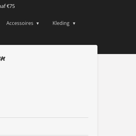
naf €75
Accessoires
Kleding
en