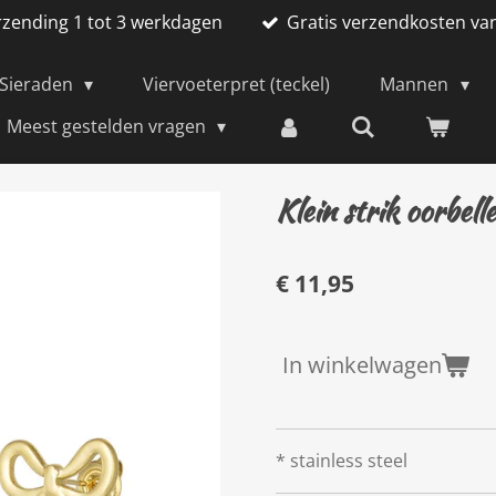
rzending 1 tot 3 werkdagen
Gratis verzendkosten va
Sieraden
Viervoeterpret (teckel)
Mannen
Meest gestelden vragen
Klein strik oorbell
€ 11,95
In winkelwagen
* stainless steel