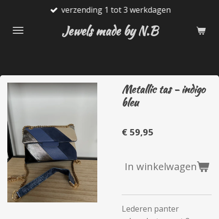
verzending 1 tot 3 werkdagen
Ga
direct
Jewels made by N.B
naar
de
hoofdinhoud
Metallic tas - indigo
bleu
€ 59,95
In winkelwagen
Lederen panter