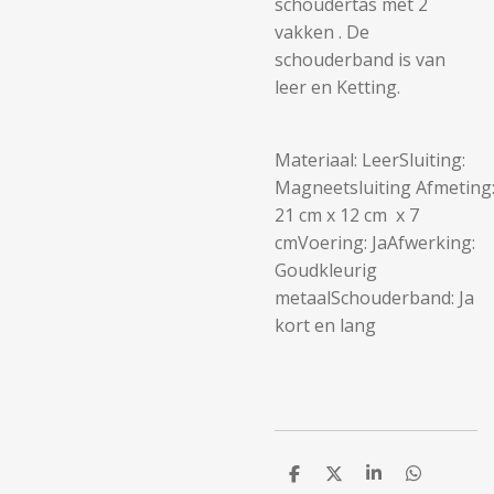
schoudertas met 2
vakken . De
schouderband is van
leer en Ketting.
Materiaal: LeerSluiting:
Magneetsluiting Afmeting
21 cm x 12 cm x 7
cmVoering: JaAfwerking:
Goudkleurig
metaalSchouderband: Ja
kort en lang
D
D
S
D