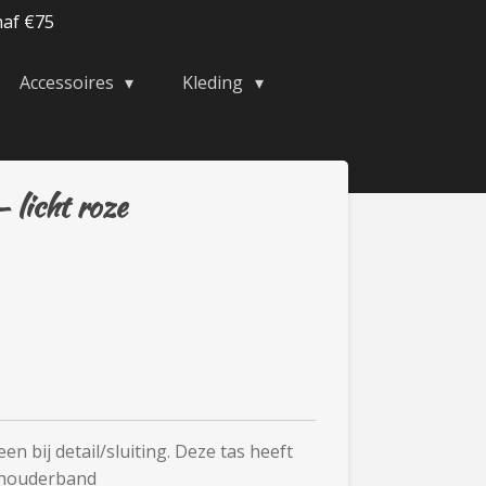
naf €75
Accessoires
Kleding
- licht roze
n bij detail/sluiting. Deze tas heeft
schouderband