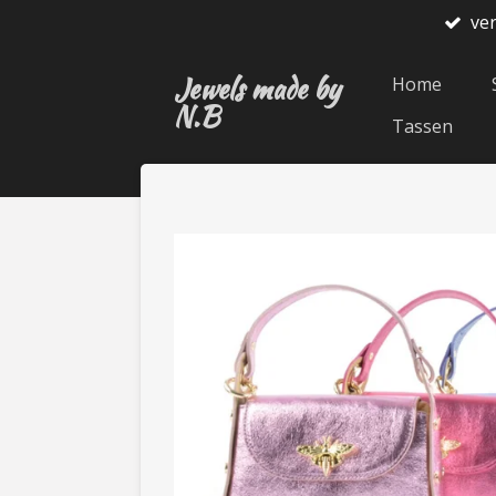
ve
Ga
direct
Jewels made by
naar
Home
N.B
de
Tassen
hoofdinhoud