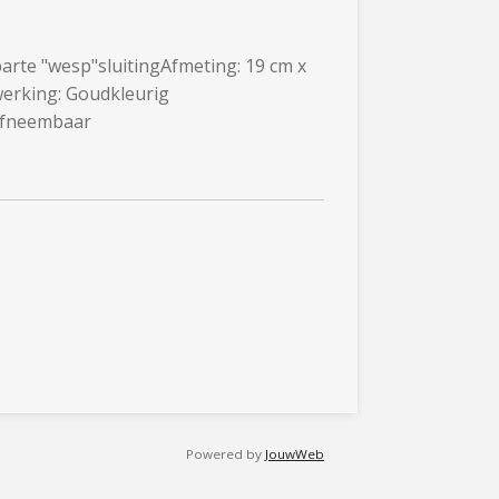
Aparte "wesp"sluitingAfmeting: 19 cm x
werking: Goudkleurig
afneembaar
Powered by
JouwWeb