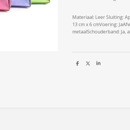
Materiaal: Leer Sluiting: 
13 cm x 6 cmVoering: JaAf
metaalSchouderband: Ja, 
D
D
S
e
e
h
l
e
a
e
l
r
n
e