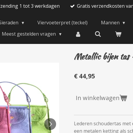
rzending 1 tot 3 werkdagen
Gratis verzendkosten va
Sieraden
Viervoeterpret (teckel)
Mannen
Meest gestelden vragen
Metallic bijen tas 
€ 44,95
In winkelwagen
Lederen schoudertas met ee
een metalen ketting als 