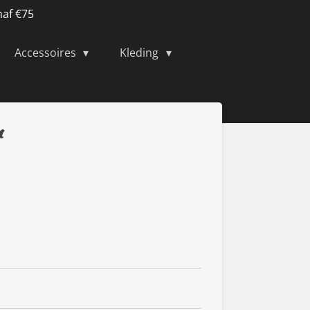
naf €75
Accessoires
Kleding
n