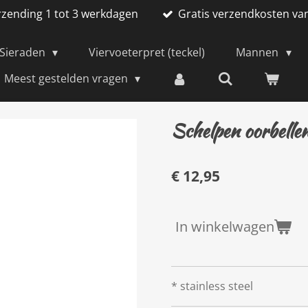
rzending 1 tot 3 werkdagen
Gratis verzendkosten va
Sieraden
Viervoeterpret (teckel)
Mannen
Meest gestelden vragen
Schelpen oorbelle
€ 12,95
In winkelwagen
* stainless steel