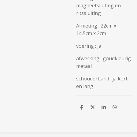
magneetsluiting en
ritssluiting
Afmeting : 22cm x
14,5cm x 2cm
voering : ja
afwerking : goudkleurig
metaal
schouderband : ja kort
en lang
D
D
S
D
e
e
h
e
l
e
a
l
e
l
r
e
n
e
n