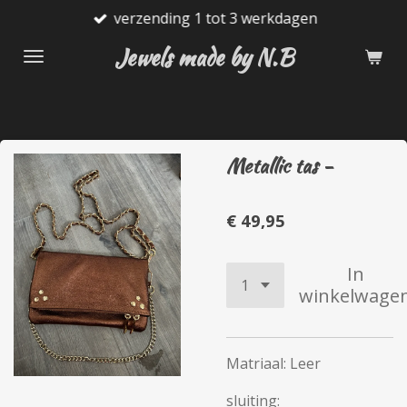
verzending 1 tot 3 werkdagen
Ga
direct
Jewels made by N.B
naar
de
hoofdinhoud
Metallic tas -
€ 49,95
In
winkelwage
Matriaal: Leer
sluiting: