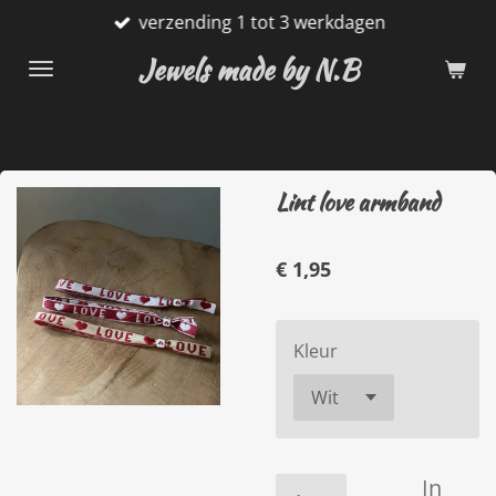
verzending 1 tot 3 werkdagen
Ga
direct
Jewels made by N.B
naar
de
hoofdinhoud
Lint love armband
€ 1,95
Kleur
In