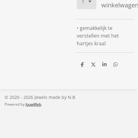
winkelwage
• gemakkelijk te
verstellen met het
hartjes kraal
D
D
S
D
e
e
h
e
l
e
a
l
e
l
r
e
n
e
n
© 2020 - 2026 Jewels made by N.B
Powered by
JouwWeb