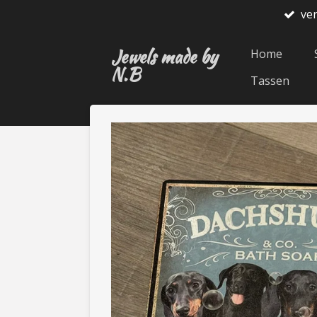
ve
Ga
direct
Jewels made by
naar
Home
N.B
de
Tassen
hoofdinhoud