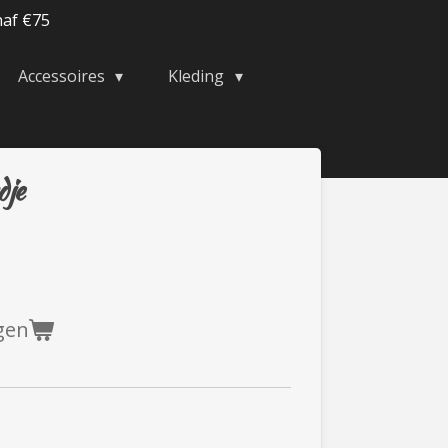
naf €75
Accessoires
Kleding
dje
gen