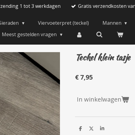
rzending 1 tot 3 werkdagen
Gratis verzendkosten va
Sieraden
Viervoeterpret (teckel)
Mannen
Meest gestelden vragen
Teckel klein tasje
€ 7,95
In winkelwagen
D
D
S
e
e
h