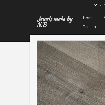
ve
Ga
direct
Jewels made by
naar
Home
N.B
de
Tassen
hoofdinhoud