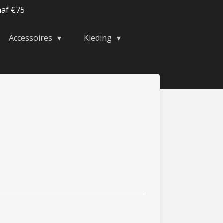
naf €75
Accessoires
Kleding