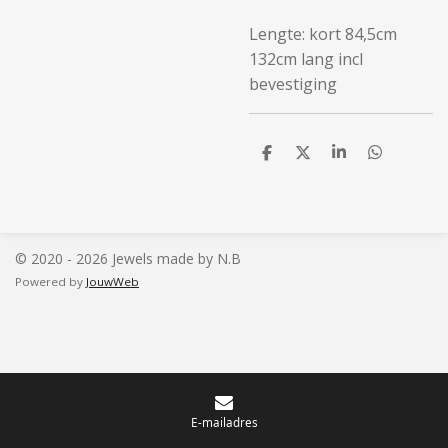
Lengte: kort 84,5cm
132cm lang incl
bevestiging
D
D
S
D
e
e
h
e
l
e
a
l
e
l
r
e
n
e
n
© 2020 - 2026 Jewels made by N.B
Powered by
JouwWeb
E-mailadres