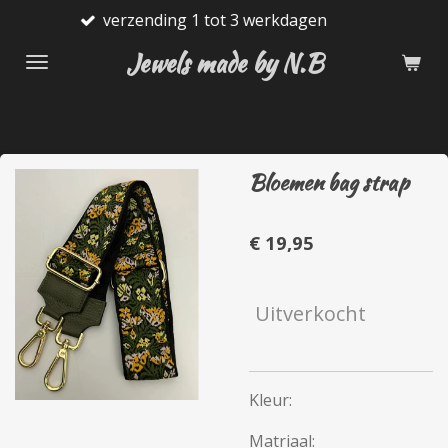
verzending 1 tot 3 werkdagen
G
Ga
direct
Jewels made by N.B
naar
de
hoofdinhoud
Bloemen bag strap
€ 19,95
Uitverkocht
Kleur:
Matriaal: