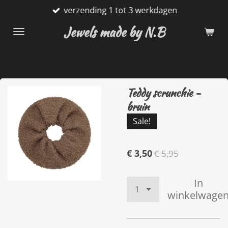
verzending 1 tot 3 werkdagen
Ga
direct
Jewels made by N.B
naar
de
hoofdinhoud
Teddy scrunchie -
bruin
Sale!
€ 3,50
€ 5,95
In
winkelwage