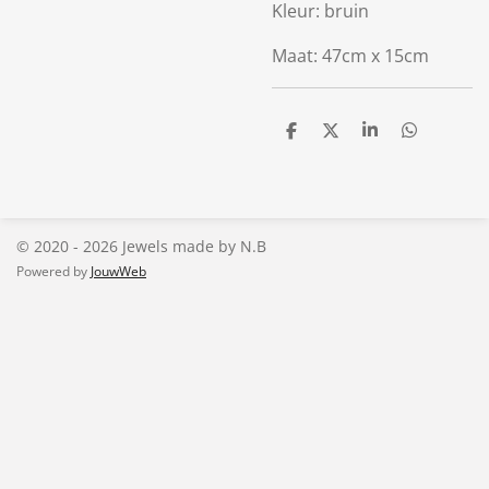
Kleur: bruin
Maat: 47cm x 15cm
D
D
S
D
e
e
h
e
l
e
a
l
e
l
r
e
n
e
n
© 2020 - 2026 Jewels made by N.B
Powered by
JouwWeb