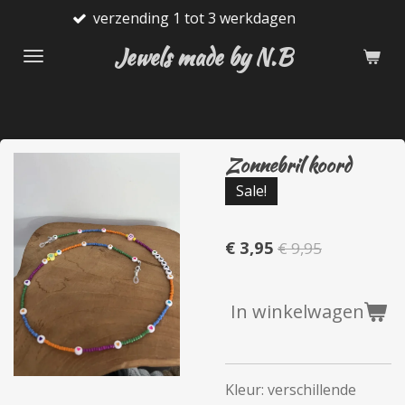
verzending 1 tot 3 werkdagen
Ga
direct
Jewels made by N.B
naar
de
hoofdinhoud
Zonnebril koord
Sale!
€ 3,95
€ 9,95
In winkelwagen
Kleur: verschillende