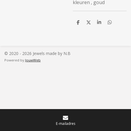
kleuren , goud
D
D
S
D
e
e
h
e
l
e
a
l
e
l
r
e
n
e
n
© 2020 - 2026 Jewels made by N.B
Powered by
JouwWeb
E-mailadres