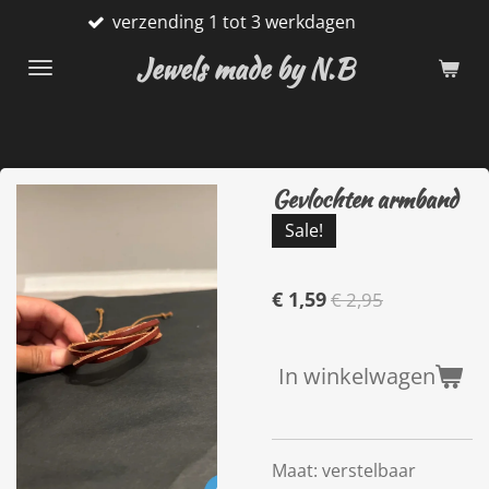
nding 1 tot 3 werkdagen
Gratis
Ga
direct
Jewels made by N.B
naar
de
hoofdinhoud
Gevlochten armband
Sale!
€ 1,59
€ 2,95
In winkelwagen
Maat: verstelbaar