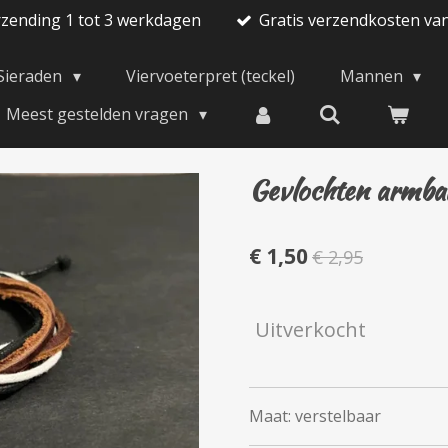
rzending 1 tot 3 werkdagen
Gratis verzendkosten va
Sieraden
Viervoeterpret (teckel)
Mannen
Meest gestelden vragen
Gevlochten armba
€ 1,50
€ 2,95
Uitverkocht
Maat: verstelbaar