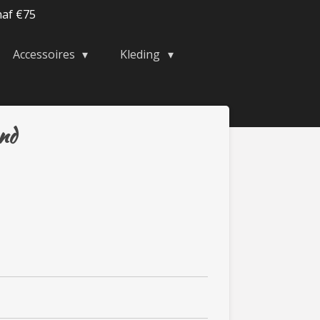
naf €75
Accessoires
Kleding
nd