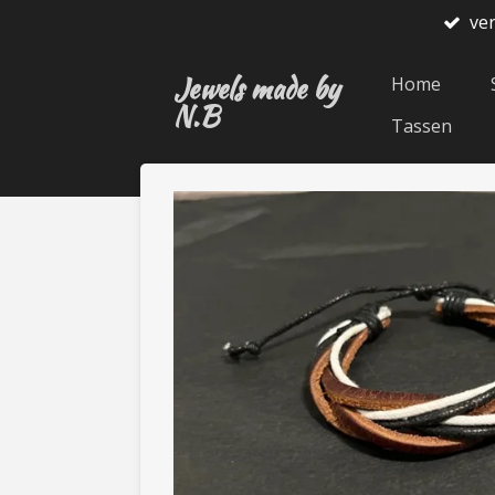
ve
Ga
direct
Jewels made by
naar
Home
N.B
de
Tassen
hoofdinhoud