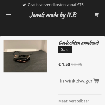
Gratis verzendkosten vanaf €75
Ga
direct
Jewels made by N.B
naar
de
hoofdinhoud
Gevlochten armband
Sale!
€ 1,50
€ 2,95
In winkelwagen
Maat: verstelbaar