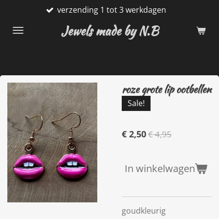
verzending 1 tot 3 werkdagen
Ga
direct
Jewels made by N.B
naar
de
hoofdinhoud
roze grote lip ootbellen
Sale!
€ 2,50
€ 4,95
In winkelwagen
goudkleurig