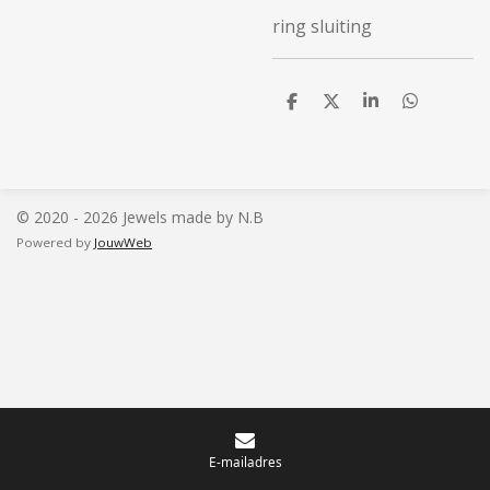
ring sluiting
D
D
S
D
e
e
h
e
l
e
a
l
e
l
r
e
n
e
n
© 2020 - 2026 Jewels made by N.B
Powered by
JouwWeb
E-mailadres