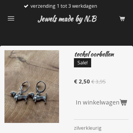
nding 1 tot 3 werkdagen
Gratis
Ga
direct
Jewels made by N.B
naar
de
hoofdinhoud
teckel oorbellen
Sale!
€ 2,50
€ 3,95
In winkelwagen
zilverkleurig