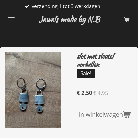
nding 1 tot 3 werkdagen
Gratis
Ga
direct
Jewels made by N.B
naar
de
hoofdinhoud
slot met sleutel
oorbellen
Sale!
€ 2,50
€ 4,95
In winkelwagen