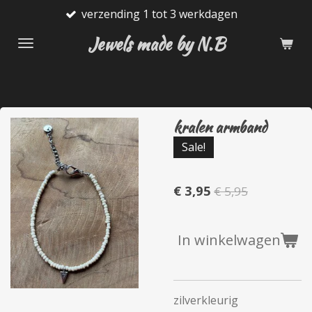
verzending 1 tot 3 werkdagen
Ga
direct
Jewels made by N.B
naar
de
hoofdinhoud
kralen armband
Sale!
€ 3,95
€ 5,95
In winkelwagen
zilverkleurig