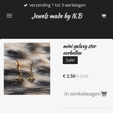
verzending 1 tot 3 werkdagen
Ga
direct
Jewels made by N.B
naar
de
hoofdinhoud
mini galaxy ster
oorbellen
Sale!
€ 2,50
€ 3,95
In winkelwagen