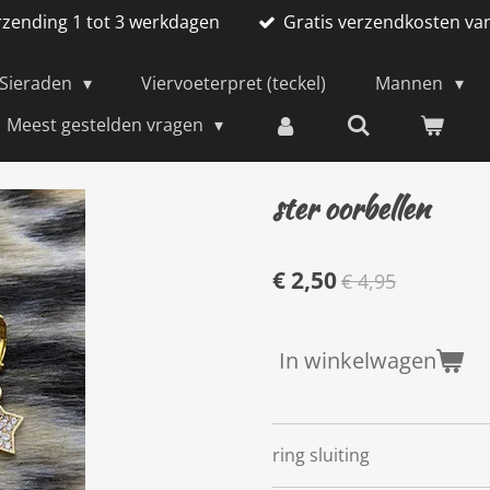
rzending 1 tot 3 werkdagen
Gratis verzendkosten va
Sieraden
Viervoeterpret (teckel)
Mannen
Meest gestelden vragen
ster oorbellen
€ 2,50
€ 4,95
In winkelwagen
ring sluiting