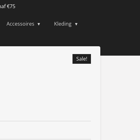
naf €75
Accessoires
Kleding
Sale!