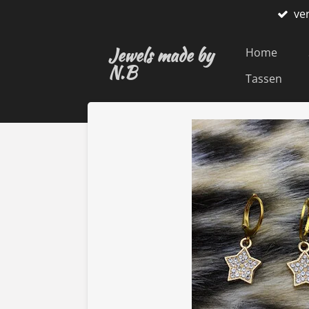
ve
Ga
direct
Jewels made by
naar
Home
N.B
de
Tassen
hoofdinhoud