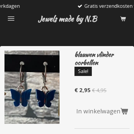
Gratis verzendkosten vanaf €75
Ga
direct
Jewels made by N.B
naar
de
hoofdinhoud
blauwen vlinder
oorbellen
Sale!
€ 2,95
€ 4,95
In winkelwagen