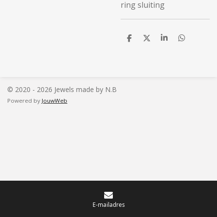
ring sluiting
D
D
S
D
e
e
h
e
l
e
a
l
e
l
r
e
n
e
n
© 2020 - 2026 Jewels made by N.B
Powered by
JouwWeb
E-mailadres