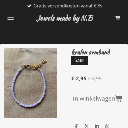
Gratis verzendkosten vanaf €75
Ga
direct
Jewels made by N.B
naar
de
hoofdinhoud
kralen armband
Sale!
€ 2,95
€ 4,95
In winkelwagen
D
D
S
D