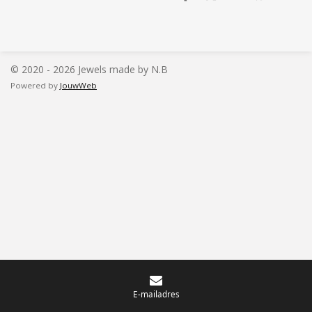
e
e
h
e
l
e
a
l
e
l
r
e
n
e
n
© 2020 - 2026 Jewels made by N.B
Powered by
JouwWeb
E-mailadres