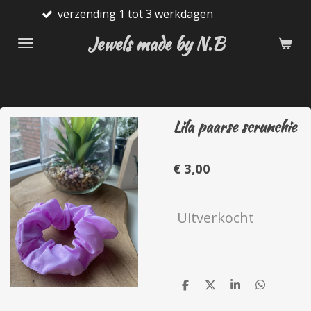
tot 3 werkdagen
Gratis verzend
Ga
direct
Jewels made by N.B
naar
de
hoofdinhoud
Lila paarse scrunchie
€ 3,00
Uitverkocht
D
D
S
D
e
e
h
e