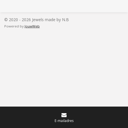
l
e
a
l
e
l
r
e
n
e
n
© 2020 - 2026 Jewels made by N.B
Powered by
JouwWeb
E-mailadres