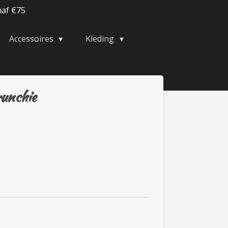
naf €75
Accessoires
Kleding
runchie