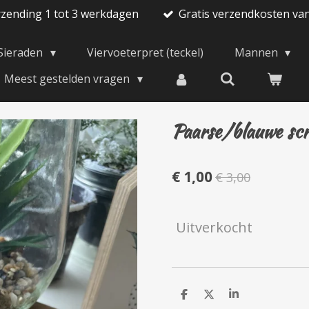
rzending 1 tot 3 werkdagen
Gratis verzendkosten va
Sieraden
Viervoeterpret (teckel)
Mannen
Meest gestelden vragen
Paarse/blauwe sc
€ 1,00
€ 3,00
Uitverkocht
D
D
S
e
e
h