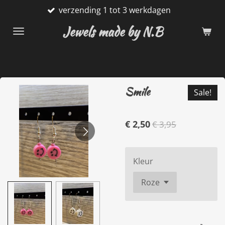
verzending 1 tot 3 werkdagen
Ga
direct
Jewels made by N.B
naar
de
hoofdinhoud
Smile
Sale!
€ 2,50
€ 3,95
Kleur