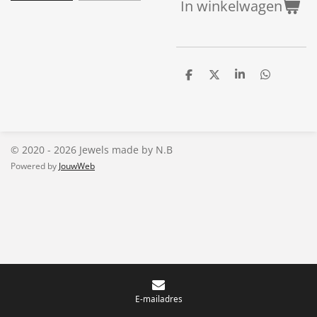
In winkelwagen
D
D
S
D
e
e
h
e
l
e
a
l
e
l
r
e
n
e
n
© 2020 - 2026 Jewels made by N.B
Powered by
JouwWeb
E-mailadres