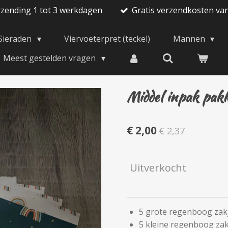
rzending 1 tot 3 werkdagen
Gratis verzendkosten va
Sieraden
Viervoeterpret (teckel)
Mannen
Meest gestelden vragen
Middel inpak pakk
€ 2,00
€ 2,37
Uitverkocht
5 grote regenboog zak
5 kleine regenboog zak