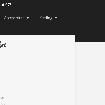
naf €75
Accessoires
Kleding
et
jes
jes