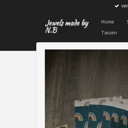
ve
Ga
direct
Jewels made by
naar
Home
N.B
de
Tassen
hoofdinhoud