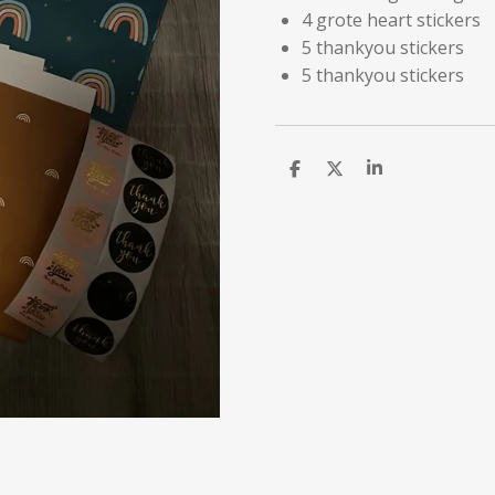
4 grote heart stickers
5 thankyou stickers
5 thankyou stickers
D
D
S
e
e
h
l
e
a
e
l
r
n
e