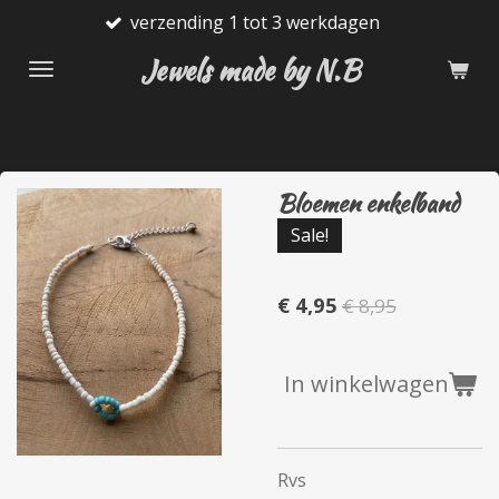
verzending 1 tot 3 werkdagen
Ga
direct
Jewels made by N.B
naar
de
hoofdinhoud
Bloemen enkelband
Sale!
€ 4,95
€ 8,95
In winkelwagen
Rvs