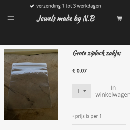
verzending 1 tot 3 werkdagen
Ga
direct
Jewels made by N.B
naar
de
hoofdinhoud
Grote ziplock zakjes
€ 0,07
In
winkelwage
• prijs is per 1