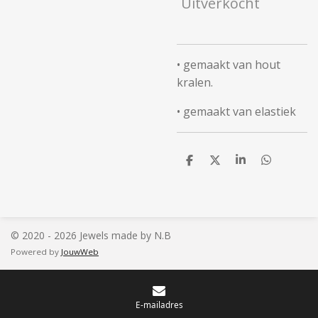
Uitverkocht
• gemaakt van hout
kralen.
• gemaakt van elastiek
D
D
S
D
e
e
h
e
l
e
a
l
e
l
r
e
n
e
n
© 2020 - 2026 Jewels made by N.B
Powered by
JouwWeb
E-mailadres