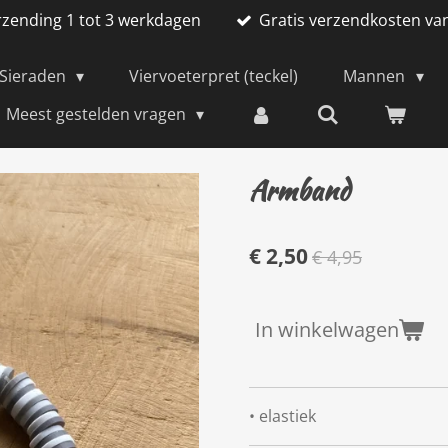
rzending 1 tot 3 werkdagen
Gratis verzendkosten va
Sieraden
Viervoeterpret (teckel)
Mannen
Meest gestelden vragen
Armband
€ 2,50
€ 4,95
In winkelwagen
• elastiek