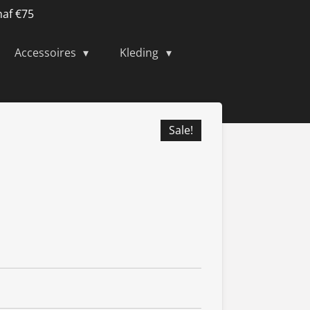
naf €75
Accessoires
Kleding
Sale!