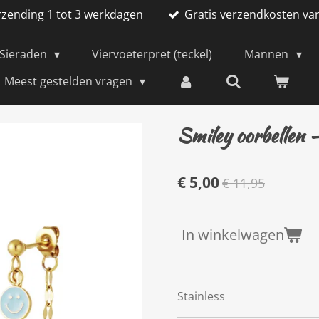
rzending 1 tot 3 werkdagen
Gratis verzendkosten va
Sieraden
Viervoeterpret (teckel)
Mannen
Meest gestelden vragen
Smiley oorbellen 
€ 5,00
€ 11,95
In winkelwagen
Stainless