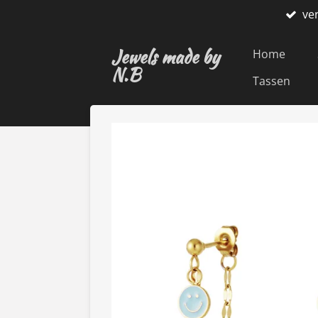
ve
Ga
direct
Jewels made by
naar
Home
N.B
de
Tassen
hoofdinhoud