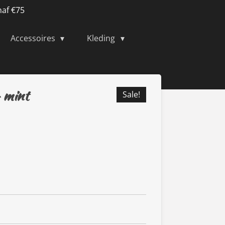
naf €75
Accessoires
Kleding
- mint
Sale!