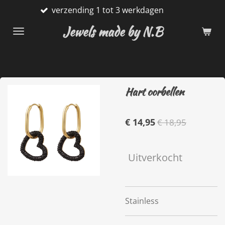
verzending 1 tot 3 werkdagen
Ga
direct
Jewels made by N.B
naar
de
hoofdinhoud
Hart oorbellen
€ 14,95
€ 18,95
Uitverkocht
Stainless